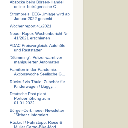
Abzocke beim Börsen-Handel
online: betrügerische C...
Strompreis: EEG-Umlage wird ab
Januar 2022 gesenkt
Wochenreport 41/2021
Neuer Rapex-Wochenbericht Nr.
41/2021 erschienen
ADAC Preisvergleich: Autohöfe
und Raststätten
"Skimming": Polizei warnt vor
manipulierten Automaten
Familien in der Pandemie:
Aktionswoche Seelische G...
Rückruf via Thule: Zubehör für
Kinderwagen / Buggy...
Deutsche Post plant
Portoerhöhung zum
01.01.2022
Bürger-Cert: neuer Newsletter
"Sicher • Informiert...
Rückruf / Fahrstopp: Riese &
Müller Cargo-Bike-Mod...