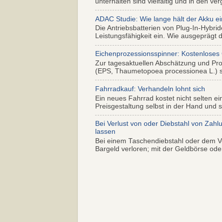
unterhalten sind vielfältig und in den ver
ADAC Studie: Wie lange hält der Akku ei
Die Antriebsbatterien von Plug-In-Hybr
Leistungsfähigkeit ein. Wie ausgeprägt di
Eichenprozessionsspinner: Kostenloses
Zur tagesaktuellen Abschätzung und Pr
(EPS, Thaumetopoea processionea L.) so
Fahrradkauf: Verhandeln lohnt sich
Ein neues Fahrrad kostet nicht selten ei
Preisgestaltung selbst in der Hand und s.
Bei Verlust von oder Diebstahl von Zahl
lassen
Bei einem Taschendiebstahl oder dem Ve
Bargeld verloren; mit der Geldbörse oder