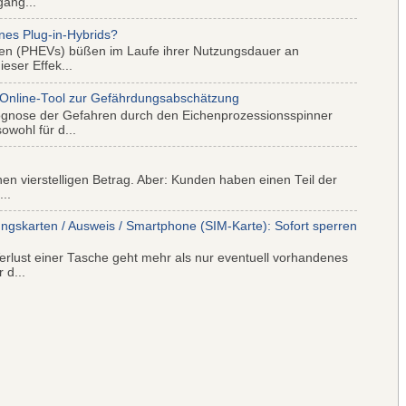
gang...
nes Plug-in-Hybrids?
iden (PHEVs) büßen im Laufe ihrer Nutzungsdauer an
eser Effek...
 Online-Tool zur Gefährdungsabschätzung
ognose der Gefahren durch den Eichenprozessionsspinner
wohl für d...
nen vierstelligen Betrag. Aber: Kunden haben einen Teil der
..
ungskarten / Ausweis / Smartphone (SIM-Karte): Sofort sperren
rlust einer Tasche geht mehr als nur eventuell vorhandenes
 d...