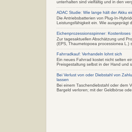
unterhalten sind vielfältig und in den ver
ADAC Studie: Wie lange hält der Akku ei
Die Antriebsbatterien von Plug-In-Hybr
Leistungsfähigkeit ein. Wie ausgeprägt di
Eichenprozessionsspinner: Kostenloses
Zur tagesaktuellen Abschätzung und Pr
(EPS, Thaumetopoea processionea L.) so
Fahrradkauf: Verhandeln lohnt sich
Ein neues Fahrrad kostet nicht selten ei
Preisgestaltung selbst in der Hand und s.
Bei Verlust von oder Diebstahl von Zahl
lassen
Bei einem Taschendiebstahl oder dem Ve
Bargeld verloren; mit der Geldbörse oder