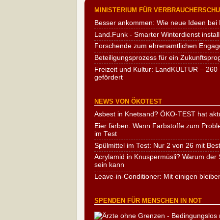
MINISTERIUM FÜR VERBRAUCHERSCHUT
Besser ankommen: Wie neue Ideen bei 
Land.Funk - Smarter Winterdienst install
Forschende zum ehrenamtlichen Engag
Beteiligungsprozess für ein Zukunftspr
Freizeit und Kultur: LandKULTUR – 260 
gefördert
NEWS VON ÖKOTEST
Asbest in Knetsand? ÖKO-TEST hat aktu
Eier färben: Wann Farbstoffe zum Probl
im Test
Spülmittel im Test: Nur 2 von 26 mit Bes
Acrylamid in Knuspermüsli? Warum der S
sein kann
Leave-in-Conditioner: Mit einigen bleibe
SPENDEN FÜR MENSCHEN IN NOT