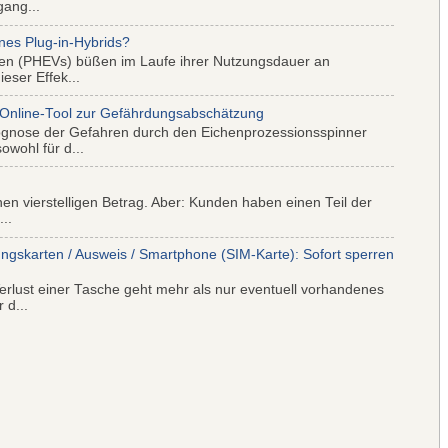
gang...
nes Plug-in-Hybrids?
iden (PHEVs) büßen im Laufe ihrer Nutzungsdauer an
eser Effek...
 Online-Tool zur Gefährdungsabschätzung
ognose der Gefahren durch den Eichenprozessionsspinner
wohl für d...
nen vierstelligen Betrag. Aber: Kunden haben einen Teil der
..
ungskarten / Ausweis / Smartphone (SIM-Karte): Sofort sperren
rlust einer Tasche geht mehr als nur eventuell vorhandenes
 d...