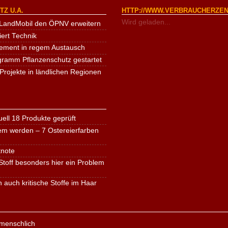
Z U.A.
HTTP://WWW.VERBRAUCHERZEN
Wird geladen...
LandMobil den ÖPNV erweitern
iert Technik
ement in regem Austausch
ogramm Pflanzenschutz gestartet
Projekte in ländlichen Regionen
ell 18 Produkte geprüft
em werden – 7 Ostereierfarben
tnote
toff besonders hier ein Problem
n auch kritische Stoffe im Haar