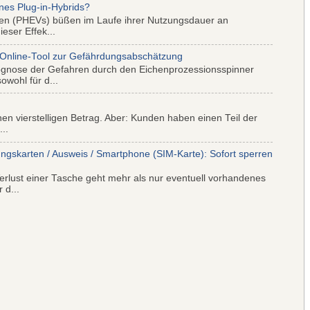
nes Plug-in-Hybrids?
iden (PHEVs) büßen im Laufe ihrer Nutzungsdauer an
eser Effek...
 Online-Tool zur Gefährdungsabschätzung
ognose der Gefahren durch den Eichenprozessionsspinner
wohl für d...
nen vierstelligen Betrag. Aber: Kunden haben einen Teil der
..
ungskarten / Ausweis / Smartphone (SIM-Karte): Sofort sperren
rlust einer Tasche geht mehr als nur eventuell vorhandenes
 d...