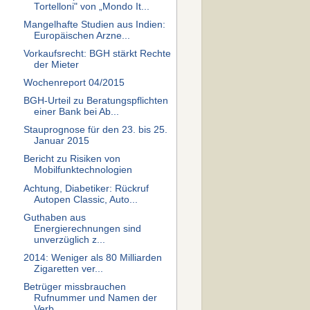
Tortelloni" von „Mondo It...
Mangelhafte Studien aus Indien:
Europäischen Arzne...
Vorkaufsrecht: BGH stärkt Rechte
der Mieter
Wochenreport 04/2015
BGH-Urteil zu Beratungspflichten
einer Bank bei Ab...
Stauprognose für den 23. bis 25.
Januar 2015
Bericht zu Risiken von
Mobilfunktechnologien
Achtung, Diabetiker: Rückruf
Autopen Classic, Auto...
Guthaben aus
Energierechnungen sind
unverzüglich z...
2014: Weni­ger als 80 Milliar­den
Ziga­retten ver­...
Betrüger missbrauchen
Rufnummer und Namen der
Verb...