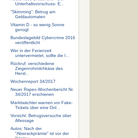
Unterhaltsvorschuss- E...
"Skimming": Betrug am
Geldautomaten
Vitamin D - so wenig Sonne
genügt
Bundes­lage­bild Cyber­crime 2016
ver­öf­fent­licht
Wer in der Ferienzeit
untervermietet, sollte die I...
Rückruf: verschiedene
Ziegenrohmilchkäse des
Herst...
Wochenreport 34/2017
Neuer Rapex-Wochenbericht Nr.
34/2017 erschienen
Marktwächter warnen vor Fake-
Tickets über eine Onl...
Vorsicht: Betrugsversuche über
iMessage
Autos: Nach der
"Abwrackprämie" ist vor der