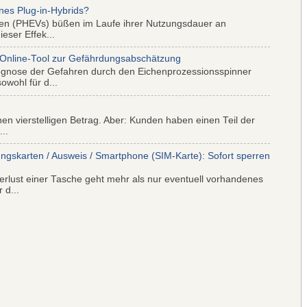
nes Plug-in-Hybrids?
iden (PHEVs) büßen im Laufe ihrer Nutzungsdauer an
eser Effek...
 Online-Tool zur Gefährdungsabschätzung
ognose der Gefahren durch den Eichenprozessionsspinner
wohl für d...
nen vierstelligen Betrag. Aber: Kunden haben einen Teil der
..
ungskarten / Ausweis / Smartphone (SIM-Karte): Sofort sperren
rlust einer Tasche geht mehr als nur eventuell vorhandenes
 d...