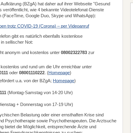
e Aufklärung (BZgA) hat daher auf ihrer Webseite "Gesund
s veröffentlicht, wie 4 bekannte Videotelefonat-Dienste
nen (FaceTime, Google Duo, Skype und WhatsApp):
iben trotz COVID-19 (Corona) – per Videoanruf
efon gibt es natürlich ebenfalls kostenlose
n sellischer Not:
eht anonym und kostenlos unter
08002322783
zur
 kostenlos und rund um die Uhr erreichbar unter
0111
oder
08001110222
. (
Homepage
)
ördert u.a. von der BZgA;
Homepage
)
111
(Montag-Samstag von 14-20 Uhr)
Dienstag + Donnerstag von 17-19 Uhr)
sychischen Belastung oder einer ernsthaften Krise sind
und Psychotherapie sowie Psychotherapeuten. Die Arztsuche
g bietet die Möglichkeit, entsprechende Ärzte und
 deren Fremdsprachkenntnissen zu suchen: