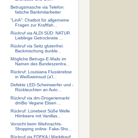
Betrugsmasche via Telefon:
falsche Bankmitarbeiter
"LinA": Chatbot für allgemeine
Fragen zur Kraftfah...
Rückruf via ALDI SÜD: NATUR
Lieblinge Getrocknete ...
Rückruf via Seitz glutenfrei:
Backmischung dunkle...
Mögliche Betrugs-E-Mails im
Namen des Bundeszentra...
Rückruf: Louisiana Flusskrebse
in Weißweinsud (a'l...
Defekte LED-Scheinwerfer und -
Rückleuchten an Auto...
Rückruf via dm-Drogeriemarkt:
dmBio Vegane Elisen ...
Rückruf: Lünebest Süße Welle
Himbeere mit Vanillas...
Vorsicht beim Weihnachts-
Shopping online: Fake-Sho...
Rückruf via EDEKA / Marktkauf: