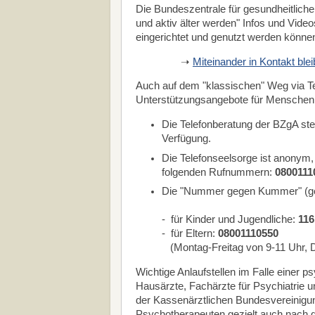
Die Bundeszentrale für gesundheitlich
und aktiv älter werden" Infos und Video
eingerichtet und genutzt werden kön
➝
Miteinander in Kontakt ble
Auch auf dem "klassischen" Weg via Tel
Unterstützungsangebote für Menschen i
Die Telefonberatung der BZgA st
Verfügung.
Die Telefonseelsorge ist anonym,
folgenden Rufnummern:
0800111
Die "Nummer gegen Kummer" (gef
- für Kinder und Jugendliche:
116
- für Eltern:
08001110550
(Montag-Freitag von 9-11 Uhr, 
Wichtige Anlaufstellen im Falle einer p
Hausärzte, Fachärzte für Psychiatrie 
der Kassenärztlichen Bundesvereinigun
Psychotherapeuten gezielt auch nach