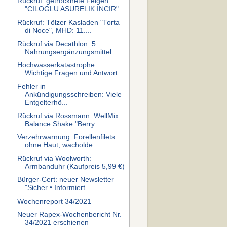
Rückruf: getrocknete Feigen
"CILOGLU ASURELIK INCIR"
Rückruf: Tölzer Kasladen "Torta
di Noce", MHD: 11....
Rückruf via Decathlon: 5
Nahrungsergänzungsmittel ...
Hochwasserkatastrophe:
Wichtige Fragen und Antwort...
Fehler in
Ankündigungsschreiben: Viele
Entgelterhö...
Rückruf via Rossmann: WellMix
Balance Shake "Berry...
Verzehrwarnung: Forellenfilets
ohne Haut, wacholde...
Rückruf via Woolworth:
Armbanduhr (Kaufpreis 5,99 €)
Bürger-Cert: neuer Newsletter
"Sicher • Informiert...
Wochenreport 34/2021
Neuer Rapex-Wochenbericht Nr.
34/2021 erschienen