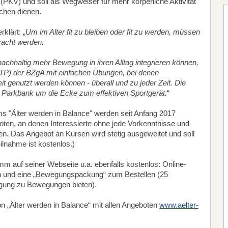
(PKV) und soll als Wegweiser für mehr körperliche Aktivität
chen dienen.
rklärt: „
Um im Alter fit zu bleiben oder fit zu werden, müssen
bracht werden.
chhaltig mehr Bewegung in ihren Alltag integrieren können,
ATP) der BZgA mit einfachen Übungen, bei denen
t genutzt werden können - überall und zu jeder Zeit. Die
e Parkbank um die Ecke zum effektiven Sportgerät.
“
"Älter werden in Balance" werden seit Anfang 2017
en, an denen Interessierte ohne jede Vorkenntnisse und
n. Das Angebot an Kursen wird stetig ausgeweitet und soll
ilnahme ist kostenlos.)
m auf seiner Webseite u.a. ebenfalls kostenlos: Online-
und eine „Bewegungspackung“ zum Bestellen (25
egung zu Bewegungen bieten).
on „Älter werden in Balance“ mit allen Angeboten
www.aelter-