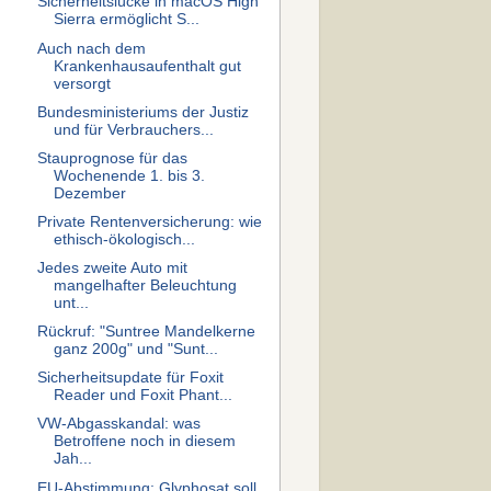
Sicherheitslücke in macOS High
Sierra ermöglicht S...
Auch nach dem
Krankenhausaufenthalt gut
versorgt
Bundesministeriums der Justiz
und für Verbrauchers...
Stauprognose für das
Wochenende 1. bis 3.
Dezember
Private Rentenversicherung: wie
ethisch-ökologisch...
Jedes zweite Auto mit
mangelhafter Beleuchtung
unt...
Rückruf: "Suntree Mandelkerne
ganz 200g" und "Sunt...
Sicherheitsupdate für Foxit
Reader und Foxit Phant...
VW-Abgasskandal: was
Betroffene noch in diesem
Jah...
EU-Abstimmung: Glyphosat soll