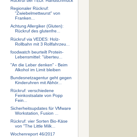
Rückruf bei TEDi: Handschmuck
Regionaler Rückruf:
"Zwiebelmettwurst" von
Franken...
Achtung Allergiker (Gluten):
Rückruf des glutenfre...
Rückruf via VEDES: Holz-
Rollbahn mit 3 Rollfahrzeu...
foodwatch beurteilt Protein-
Lebensmittel: "überteu...
"An die Leber denken" - Beim
Alkohol im Limit bleiben
Bundesnetzagentur geht gegen
Kinderuhren mit Abhör...
Rückruf: verschiedene
Feinkostsalate von Popp
Fein...
Sicherheitsupdates für VMware
Workstation, Fusion ...
Rückruf: vier Sorten Bio-Käse
von "The Little Milk...
Wochenreport 46/2017