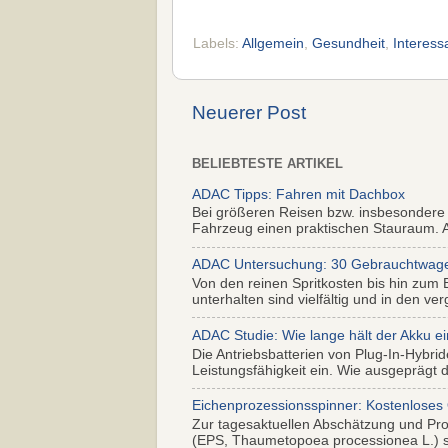
Labels:
Allgemein
,
Gesundheit
,
Interes
Neuerer Post
BELIEBTESTE ARTIKEL
ADAC Tipps: Fahren mit Dachbox
Bei größeren Reisen bzw. insbesondere
Fahrzeug einen praktischen Stauraum. Al
ADAC Untersuchung: 30 Gebrauchtwagen 
Von den reinen Spritkosten bis hin zum 
unterhalten sind vielfältig und in den ver
ADAC Studie: Wie lange hält der Akku ei
Die Antriebsbatterien von Plug-In-Hybr
Leistungsfähigkeit ein. Wie ausgeprägt di
Eichenprozessionsspinner: Kostenloses
Zur tagesaktuellen Abschätzung und Pr
(EPS, Thaumetopoea processionea L.) so