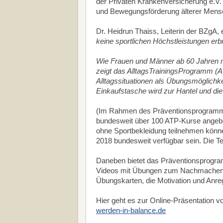
der Privaten Krankenversicherung e.V. 
und Bewegungsförderung älterer Mens
Dr. Heidrun Thaiss, Leiterin der BZgA, e
keine sportlichen Höchstleistungen er
Wie Frauen und Männer ab 60 Jahren na
zeigt das AlltagsTrainingsProgramm (
Alltagssituationen als Übungsmöglichkei
Einkaufstasche wird zur Hantel und di
(Im Rahmen des Präventionsprogramms 
bundesweit über 100 ATP-Kurse angebot
ohne Sportbekleidung teilnehmen könne
2018 bundesweit verfügbar sein. Die Te
Daneben bietet das Präventionsprogram
Videos mit Übungen zum Nachmachen 
Übungskarten, die Motivation und Anr
Hier geht es zur Online-Präsentation v
werden-in-balance.de