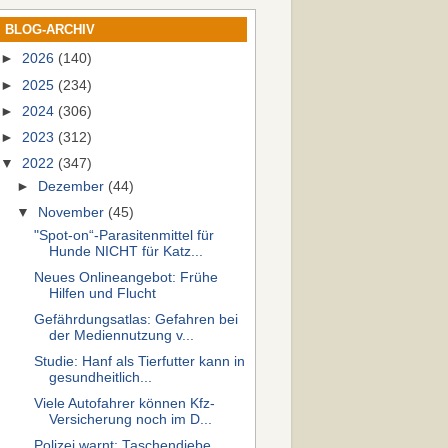
BLOG-ARCHIV
►
2026
(140)
►
2025
(234)
►
2024
(306)
►
2023
(312)
▼
2022
(347)
►
Dezember
(44)
▼
November
(45)
"Spot-on“-Parasitenmittel für
Hunde NICHT für Katz...
Neues Onlineangebot: Frühe
Hilfen und Flucht
Gefährdungsatlas: Gefahren bei
der Mediennutzung v...
Studie: Hanf als Tierfutter kann in
gesundheitlich...
Viele Autofahrer können Kfz-
Versicherung noch im D...
Polizei warnt: Taschendiebe