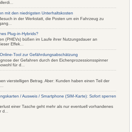
lerdi...
mit den niedrigsten Unterhaltskosten
Besuch in der Werkstatt, die Posten um ein Fahrzeug zu
gang...
nes Plug-in-Hybrids?
iden (PHEVs) büßen im Laufe ihrer Nutzungsdauer an
eser Effek...
 Online-Tool zur Gefährdungsabschätzung
ognose der Gefahren durch den Eichenprozessionsspinner
wohl für d...
nen vierstelligen Betrag. Aber: Kunden haben einen Teil der
..
ungskarten / Ausweis / Smartphone (SIM-Karte): Sofort sperren
rlust einer Tasche geht mehr als nur eventuell vorhandenes
 d...