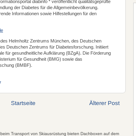
formationsportal
diabinfo
* veröffentlicht qualitätsgeprüfte
ndlung der Diabetes für die Allgemeinbevölkerung.
rende Informationen sowie Hilfestellungen für den
de
 des Helmholtz Zentrums München, des Deutschen
es Deutschen Zentrums für Diabetesforschung. Initiiert
le für gesundheitliche Aufklärung (BZgA). Die Förderung
nisterium für Gesundheit (BMG) sowie das
rschung (BMBF).
r
Startseite
Älterer Post
 beim Transport von Skiausrüstung bieten Dachboxen auf dem