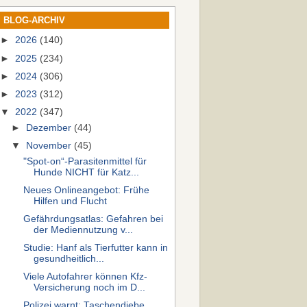
BLOG-ARCHIV
►
2026
(140)
►
2025
(234)
►
2024
(306)
►
2023
(312)
▼
2022
(347)
►
Dezember
(44)
▼
November
(45)
"Spot-on“-Parasitenmittel für
Hunde NICHT für Katz...
Neues Onlineangebot: Frühe
Hilfen und Flucht
Gefährdungsatlas: Gefahren bei
der Mediennutzung v...
Studie: Hanf als Tierfutter kann in
gesundheitlich...
Viele Autofahrer können Kfz-
Versicherung noch im D...
Polizei warnt: Taschendiebe