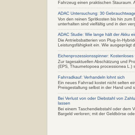
Fahrzeug einen praktischen Stauraum. Al
ADAC Untersuchung: 30 Gebrauchtwagen 
Von den reinen Spritkosten bis hin zum 
unterhalten sind vielfältig und in den ver
ADAC Studie: Wie lange hält der Akku ei
Die Antriebsbatterien von Plug-In-Hybr
Leistungsfähigkeit ein. Wie ausgeprägt di
Eichenprozessionsspinner: Kostenloses
Zur tagesaktuellen Abschätzung und Pr
(EPS, Thaumetopoea processionea L.) so
Fahrradkauf: Verhandeln lohnt sich
Ein neues Fahrrad kostet nicht selten ei
Preisgestaltung selbst in der Hand und s.
Bei Verlust von oder Diebstahl von Zahl
lassen
Bei einem Taschendiebstahl oder dem Ve
Bargeld verloren; mit der Geldbörse oder