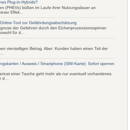
nes Plug-in-Hybrids?
iden (PHEVs) büßen im Laufe ihrer Nutzungsdauer an
eser Effek...
 Online-Tool zur Gefährdungsabschätzung
ognose der Gefahren durch den Eichenprozessionsspinner
wohl für d...
nen vierstelligen Betrag. Aber: Kunden haben einen Teil der
..
ungskarten / Ausweis / Smartphone (SIM-Karte): Sofort sperren
rlust einer Tasche geht mehr als nur eventuell vorhandenes
 d...