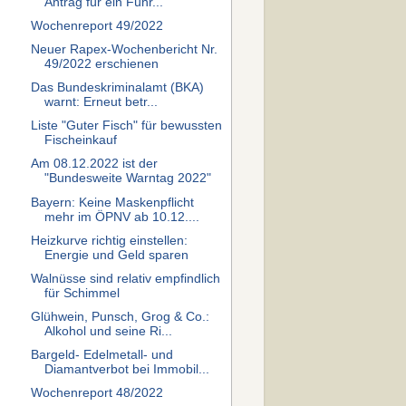
Antrag für ein Führ...
Wochenreport 49/2022
Neuer Rapex-Wochenbericht Nr.
49/2022 erschienen
Das Bundes­kriminal­amt (BKA)
warnt: Er­neut be­tr...
Liste "Guter Fisch" für bewussten
Fischeinkauf
Am 08.12.2022 ist der
"Bundesweite Warntag 2022"
Bayern: Keine Maskenpflicht
mehr im ÖPNV ab 10.12....
Heizkurve richtig einstellen:
Energie und Geld sparen
Walnüsse sind relativ empfindlich
für Schimmel
Glühwein, Punsch, Grog & Co.:
Alkohol und seine Ri...
Bargeld- Edelmetall- und
Diamantverbot bei Immobil...
Wochenreport 48/2022