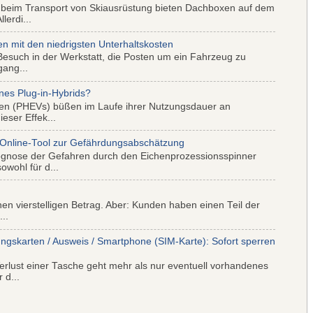
 beim Transport von Skiausrüstung bieten Dachboxen auf dem
lerdi...
mit den niedrigsten Unterhaltskosten
Besuch in der Werkstatt, die Posten um ein Fahrzeug zu
gang...
nes Plug-in-Hybrids?
iden (PHEVs) büßen im Laufe ihrer Nutzungsdauer an
eser Effek...
 Online-Tool zur Gefährdungsabschätzung
ognose der Gefahren durch den Eichenprozessionsspinner
wohl für d...
nen vierstelligen Betrag. Aber: Kunden haben einen Teil der
..
ungskarten / Ausweis / Smartphone (SIM-Karte): Sofort sperren
rlust einer Tasche geht mehr als nur eventuell vorhandenes
 d...