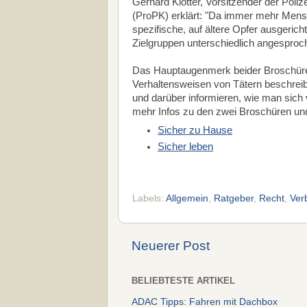
Gerhard Klotter, Vorsitzender der Poli
(ProPK) erklärt: "Da immer mehr Mens
spezifische, auf ältere Opfer ausgeri
Zielgruppen unterschiedlich angesproc
Das Hauptaugenmerk beider Broschüren 
Verhaltensweisen von Tätern beschreibe
und darüber informieren, wie man sich 
mehr Infos zu den zwei Broschüren und
Sicher zu Hause
Sicher leben
Labels:
Allgemein
,
Ratgeber
,
Recht
,
Ver
Neuerer Post
BELIEBTESTE ARTIKEL
ADAC Tipps: Fahren mit Dachbox