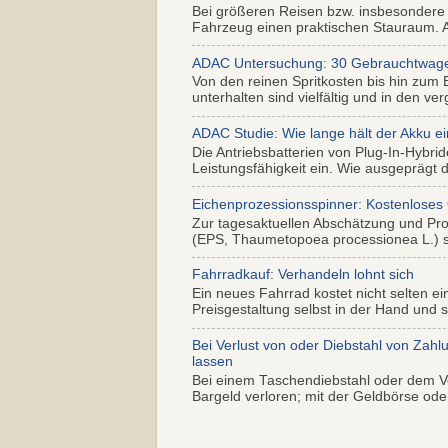
Bei größeren Reisen bzw. insbesondere
Fahrzeug einen praktischen Stauraum. Al
ADAC Untersuchung: 30 Gebrauchtwagen 
Von den reinen Spritkosten bis hin zum 
unterhalten sind vielfältig und in den ver
ADAC Studie: Wie lange hält der Akku ei
Die Antriebsbatterien von Plug-In-Hybr
Leistungsfähigkeit ein. Wie ausgeprägt di
Eichenprozessionsspinner: Kostenloses
Zur tagesaktuellen Abschätzung und Pr
(EPS, Thaumetopoea processionea L.) so
Fahrradkauf: Verhandeln lohnt sich
Ein neues Fahrrad kostet nicht selten ei
Preisgestaltung selbst in der Hand und s.
Bei Verlust von oder Diebstahl von Zahl
lassen
Bei einem Taschendiebstahl oder dem Ve
Bargeld verloren; mit der Geldbörse oder